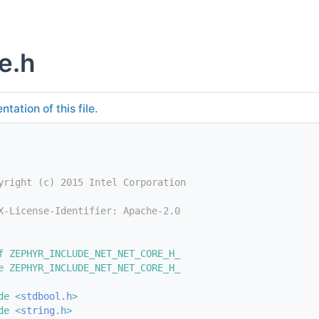
e.h
tation of this file.
yright (c) 2015 Intel Corporation
X-License-Identifier: Apache-2.0
f ZEPHYR_INCLUDE_NET_NET_CORE_H_
e ZEPHYR_INCLUDE_NET_NET_CORE_H_
de <
stdbool.h
>
de <
string.h
>