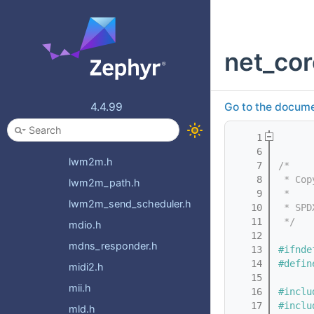
ieee802154_radio_openthread.h
igmp.h
net_cor
ipv4_autoconf.h
ipv4_nat.h
latmon.h
4.4.99
Go to the documen
lldp.h
    1
loopback.h
    6
lwm2m.h
    7
/*
    8
 * Cop
lwm2m_path.h
    9
 *
lwm2m_send_scheduler.h
   10
 * SPD
   11
 */
mdio.h
   12
mdns_responder.h
   13
#ifnde
   14
#defin
midi2.h
   15
mii.h
   16
#inclu
   17
#inclu
mld.h