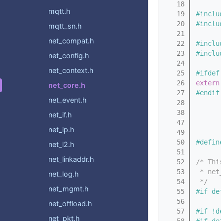
   18
mqtt.h
   19
#inclu
   20
#inclu
mqtt_sn.h
   21
net_compat.h
   22
#inclu
   23
#inclu
net_config.h
   24
net_context.h
   25
#ifdef
   26
extern
net_core.h
   27
#endif
net_event.h
   28
   38
net_if.h
   47
net_ip.h
   49
   50
#defin
net_l2.h
   51
net_linkaddr.h
   52
/* Thi
   53
 * net
net_log.h
   54
 */
net_mgmt.h
   55
#if de
   56
      
net_offload.h
   57
#if !d
net_pkt.h