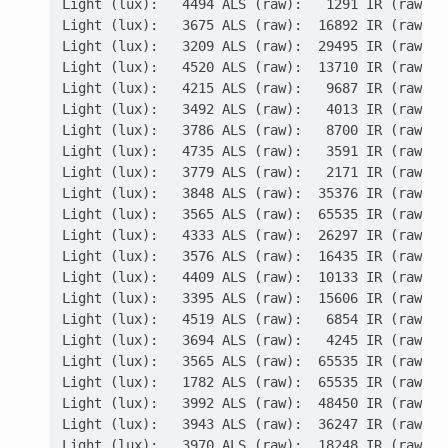
Light (lux):   4494 ALS (raw):   1291 IR (raw): 
Light (lux):   3675 ALS (raw):  16892 IR (raw): 
Light (lux):   3209 ALS (raw):  29495 IR (raw): 
Light (lux):   4520 ALS (raw):  13710 IR (raw): 
Light (lux):   4215 ALS (raw):   9687 IR (raw): 
Light (lux):   3492 ALS (raw):   4013 IR (raw): 
Light (lux):   3786 ALS (raw):   8700 IR (raw): 
Light (lux):   4735 ALS (raw):   3591 IR (raw): 
Light (lux):   3779 ALS (raw):   2171 IR (raw): 
Light (lux):   3848 ALS (raw):  35376 IR (raw): 
Light (lux):   3565 ALS (raw):  65535 IR (raw): 
Light (lux):   4333 ALS (raw):  26297 IR (raw): 
Light (lux):   3576 ALS (raw):  16435 IR (raw): 
Light (lux):   4409 ALS (raw):  10133 IR (raw): 
Light (lux):   3395 ALS (raw):  15606 IR (raw): 
Light (lux):   4519 ALS (raw):   6854 IR (raw): 
Light (lux):   3694 ALS (raw):   4245 IR (raw): 
Light (lux):   3565 ALS (raw):  65535 IR (raw): 
Light (lux):   1782 ALS (raw):  65535 IR (raw): 
Light (lux):   3992 ALS (raw):  48450 IR (raw): 
Light (lux):   3943 ALS (raw):  36247 IR (raw): 
Light (lux):   3970 ALS (raw):  18248 IR (raw): 